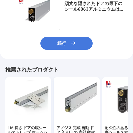
頑丈な隠されたドアの最下の
シール6063アルミニウムは透
き間を塞ぐ
続行
推薦されたプロダクト
1M 長さ ドアの底シー
アノジス 完成 自動 ド
耐久性のある自
ルストリップ ホームシ
ア 入り口 の 底部 密封
底シール 20*3