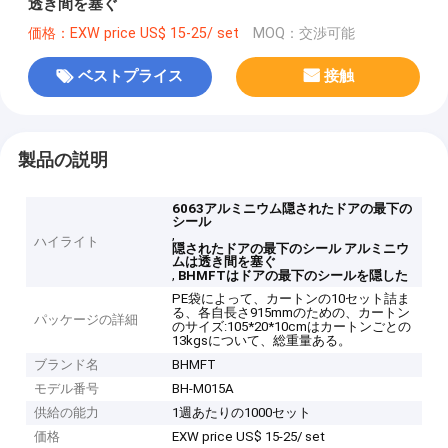
透き間を塞ぐ
価格：EXW price US$ 15-25/ set
MOQ：交渉可能
ベストプライス
接触
製品の説明
6063アルミニウム隠されたドアの最下の
シール
,
ハイライト
隠されたドアの最下のシール アルミニウ
ムは透き間を塞ぐ
,
BHMFTはドアの最下のシールを隠した
PE袋によって、カートンの10セット詰ま
る、各自長さ915mmのための、カートン
パッケージの詳細
のサイズ:105*20*10cmはカートンごとの
13kgsについて、総重量ある。
ブランド名
BHMFT
モデル番号
BH-M015A
供給の能力
1週あたりの1000セット
価格
EXW price US$ 15-25/ set