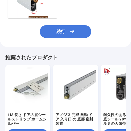
響ドアのシール
続行
推薦されたプロダクト
1M 長さ ドアの底シー
アノジス 完成 自動 ド
耐久性のある自
ルストリップ ホームシ
ア 入り口 の 底部 密封
底シール 20*3
ルバー
装置
ルミの天気帯