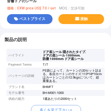
音響ドアのシール
価格：EXW price US$ 7.0 / set
MOQ：交渉可能
ベストプライス
接触
製品の説明
,
ドア底シール 隠されたタイプ
ハイライト
,
ドアの底シール 1000mm
防塵 1000mm ドア底シール
Payment Terms
T/T
PE袋によって、カートンの20セット詰ま
る、各自カートンのサイズ:113*18*10cm
パッケージの詳細
はカートンごとの12.5kgsについて、総
重量ある。
ブランド名
BHMFT
モデル番号
BH-M001-1000
供給の能力
1週あたりの2000セット
多くを見て下さい