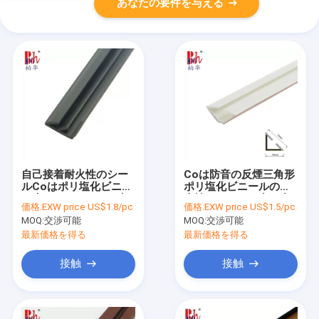
あなたの要件を与える
自己接着耐火性のシー
Coは防音の反煙三角形
ルCoはポリ塩化ビニー
ポリ塩化ビニールの耐
ル木のドアのための突
火性のシールの突き出
価格:
EXW price US$1.8/pc
価格:
EXW price US$1.5/pc
き出た
た
MOQ:
交渉可能
MOQ:
交渉可能
最新価格を得る
最新価格を得る
接触
接触