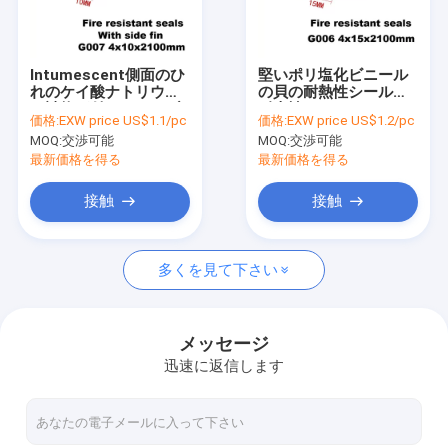
私達について
工場旅行
Intumescent側面のひ
堅いポリ塩化ビニール
れのケイ酸ナトリウム
の貝の耐熱性シールの
品質管理
の詰物が付いているブ
耐火性のIntumescent
価格:
EXW price US$1.1/pc
価格:
EXW price US$1.2/pc
ラウン ポリ塩化ビニー
シーリング
MOQ:
交渉可能
MOQ:
交渉可能
ルのシールのストリッ
私達に連絡しなさい
プ
最新価格を得る
最新価格を得る
ニュース
接触
接触
場合
多くを見て下さい
自動ドアの最下のシール
メッセージ
迅速に返信します
木のドア・シールのストリップ
ポリ塩化ビニールのゴム製 ストリップ