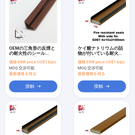
OEMの三角形の反煙と
ケイ酸ナトリウムの詰
の耐火性のシール
物が付いている耐火性
2400mmの長さ
の耐火性のシール
価格:
EXW price US$1.6/pc
価格:
EXW price US$1.6/pc
2100mmの長さポリ塩
MOQ:
交渉可能
MOQ:
交渉可能
化ビニールの貝
最新価格を得る
最新価格を得る
接触
接触
家
プロダクト
VRショー