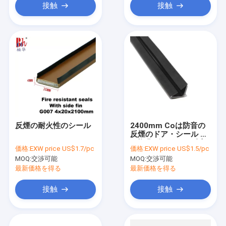
接触
接触
反煙の耐火性のシール
2400mm Coは防音の
反煙のドア・シール ポ
リ塩化ビニールの耐火
価格:
EXW price US$1.7/pc
価格:
EXW price US$1.5/pc
性のシールの突き出た
MOQ:
交渉可能
MOQ:
交渉可能
最新価格を得る
最新価格を得る
接触
接触