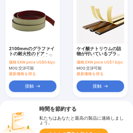
2100mmのグラファイ
ケイ酸ナトリウムの詰
トの耐火性のドア・シ
物が付いているブラウ
ールの自己接着反老化
ン ポリ塩化ビニールの
価格:
EXW price US$0.4/pc
価格:
EXW price US$1.6/pc
する火証拠のストリッ
火証拠の耐火性のシー
MOQ:
交渉可能
MOQ:
交渉可能
プ
ル4mm x 15mm
最新価格を得る
最新価格を得る
接触
接触
時間を節約する
私たちはあなたと最高の製品に連絡しまし
ょう。