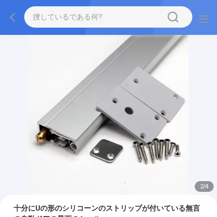
2
/
4
十分にUの形のシリコーンのストリップが付いている無言