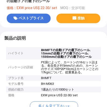
の自動ドアの最下のシール
価格：EXW price US$ 22-30/ set
MOQ：交渉可能
ベストプライス
接触
製品の説明
,
BHMFTの自動ドアの最下のシール
ハイライト
,
15mmの自動ドアの最下のシール
1500mmの自動ドアの最下のシール
PE袋によって、カートンの16セット詰ま
る、各自長さ915mmのための、カートン
パッケージの詳細
のサイズ:105*20*10cmはカートンごとの
17kgsについて、総重量ある。
ブランド名
BHMFT
モデル番号
BH-M063
供給の能力
1週あたりの1000セット
価格
EXW price US$ 22-30/ set
多くを見て下さい