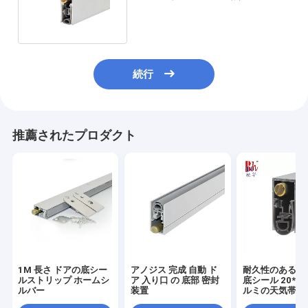
ドアの最下のシール
続行
推薦されたプロダクト
1M 長さ ドアの底シー
アノジス 完成 自動 ド
耐久性のある自
ルストリップ ホームシ
ア 入り口 の 底部 密封
底シール 20*3
ルバー
装置
ルミの天気帯