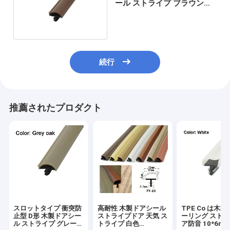
ール ストライプ ブラウン色
12*5mm
続行
推薦されたプロダクト
スロットタイプ 衝突防
高耐性 木製ドアシール
TPE Co は木製
止型 D形 木製ドアシー
ストライプドア 天気 ス
ーリング ストリ
ル ストライプ グレーオ
トライプ 白色
ア防音 10*6m