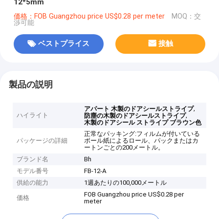
12*5mm
価格：FOB Guangzhou price US$0.28 per meter
MOQ：交
渉可能
ベストプライス
接触
製品の説明
,
アパート 木製のドアシールストライプ
ハイライト
,
防塵の木製のドアシールストライプ
木製のドアシール ストライプ ブラウン色
正常なパッキング:フィルムが付いている
パッケージの詳細
ボール紙によるロール、パックまたはカ
ートンごとの200メートル。
ブランド名
Bh
モデル番号
FB-12-A
供給の能力
1週あたりの100,000メートル
FOB Guangzhou price US$0.28 per
価格
meter