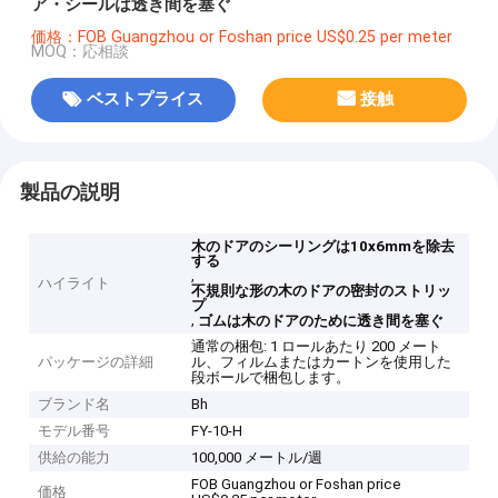
ア・シールは透き間を塞ぐ
価格：FOB Guangzhou or Foshan price US$0.25 per meter
MOQ：応相談
ベストプライス
接触
製品の説明
木のドアのシーリングは10x6mmを除去
する
,
ハイライト
不規則な形の木のドアの密封のストリッ
プ
,
ゴムは木のドアのために透き間を塞ぐ
通常の梱包: 1 ロールあたり 200 メート
パッケージの詳細
ル、フィルムまたはカートンを使用した
段ボールで梱包します。
ブランド名
Bh
モデル番号
FY-10-H
供給の能力
100,000 メートル/週
FOB Guangzhou or Foshan price
価格