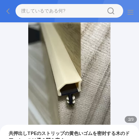
2
/
3
共押出しTPEのストリップの黄色いゴムを密封する木のド