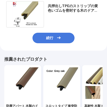
共押出しTPEのストリップの黄
色いゴムを密封する木のドア・
シールは透き間を塞ぐ
続行
推薦されたプロダクト
防塵アパート 木製のド
スロットタイプ 衝突防
高耐性 木製ド