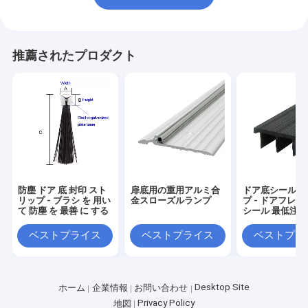
推薦されたプロダクト
防塵 ドア 底 封印 スト
扉底用の重用アルミ合
ドア底シール 
リップ - ブラシ を 用い
金スローズルランプ
プ - ドアフレー
て 防塵 を 最善 に する
シール 最低注文
1000pcs
ベストプライス
ベストプライス
ベストプラ
Desktop Site
ホーム
企業情報
お問い合わせ
Privacy Policy
地図