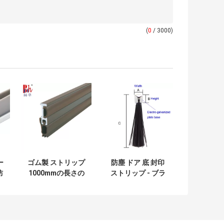
(
0
/ 3000)
ー
ゴム製 ストリップ
防塵 ドア 底 封印
防
1000mmの長さの
ストリップ - ブラ
の
最下アルミニウム
シ を 用い て 防塵
ッ
ドア・シール
を 最善 に する