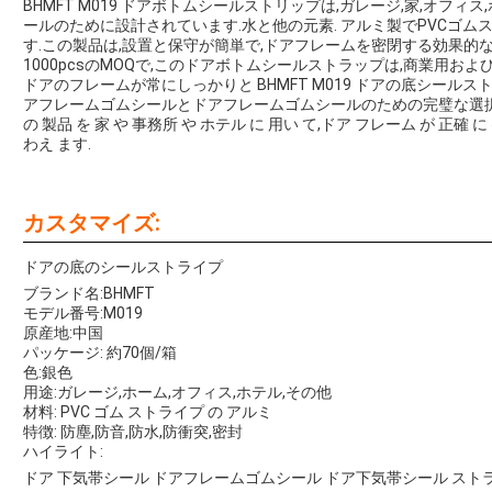
BHMFT M019 ドアボトムシールストリップは,ガレージ,家,オフ
ールのために設計されています.水と他の元素. アルミ製でPVCゴム
す.この製品は,設置と保守が簡単で,ドアフレームを密閉する効果的な方
1000pcsのMOQで,このドアボトムシールストラップは,商業用お
ドアのフレームが常にしっかりと BHMFT M019 ドアの底シール
アフレームゴムシールとドアフレームゴムシールのための完璧な選
の 製品 を 家 や 事務所 や ホテル に 用い て,ドア フレーム が 正確 に 
わえ ます.
カスタマイズ:
ドアの底のシールストライプ
ブランド名:BHMFT
モデル番号:M019
原産地:中国
パッケージ: 約70個/箱
色:銀色
用途:ガレージ,ホーム,オフィス,ホテル,その他
材料: PVC ゴム ストライプ の アルミ
特徴: 防塵,防音,防水,防衝突,密封
ハイライト:
ドア 下気帯シール ドアフレームゴムシール ドア下気帯シール スト