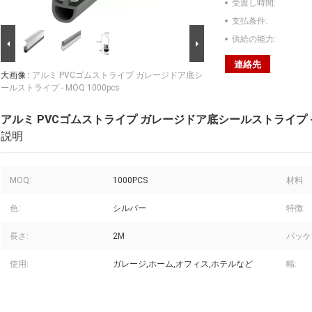
受渡し時間:
支払条件:
供給の能力:
連絡先
大画像 :
アルミ PVCゴムストライプ ガレージドア底シ
ールストライプ - MOQ 1000pcs
アルミ PVCゴムストライプ ガレージドア底シールストライプ - MO
説明
MOQ:
1000PCS
材料:
色:
シルバー
特徴:
長さ:
2M
パッケ
使用:
ガレージ,ホーム,オフィス,ホテルなど
幅: