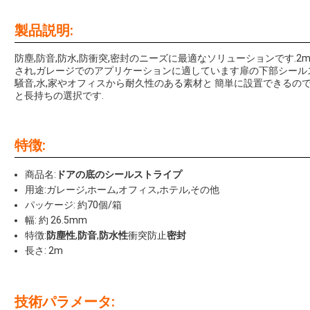
製品説明:
防塵,防音,防水,防衝突,密封のニーズに最適なソリューションです.
され,ガレージでのアプリケーションに適しています扉の下部シールスト
騒音,水,家やオフィスから耐久性のある素材と 簡単に設置できる
と長持ちの選択です.
特徴:
商品名:
ドアの底のシールストライプ
用途:ガレージ,ホーム,オフィス,ホテル,その他
パッケージ: 約70個/箱
幅: 約 26.5mm
特徴:
防塵性
,
防音
,
防水性
衝突防止
密封
長さ: 2m
技術パラメータ: