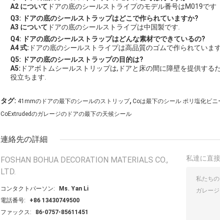
A2 について
ドアの底のシールストライプのモデル番号はM019です
Q3: ドアの底のシールストラップはどこで作られていますか?
A3 について
ドアの底のシールストライプは中国製です.
Q4: ドアの底のシールストラップはどんな素材でできているの?
A4 式:
ドアの底のシールストライプは高品質のゴムで作られています
Q5: ドアの底のシールストラップの目的は?
A5:
ドアボトムシールストリップは,ドアと床の間に障壁を提供するた
役立ちます.
,
タグ:
41mmのドアの最下のシールのストリップ
Coは最下のシール ポリ塩化ビ
CoExtrudedのガレージのドアの最下の天候シール
連絡先の詳細
私達に直
FOSHAN BOHUA DECORATION MATERIALS CO.,
LTD.
コンタクトパーソン:
Ms. Yan Li
電話番号:
+86 13430749500
ファックス:
86-0757-85611451