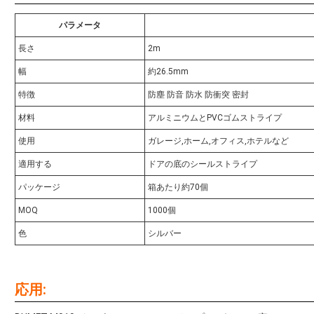
パラメータ
長さ
2m
幅
約26.5mm
特徴
防塵 防音 防水 防衝突 密封
材料
アルミニウムとPVCゴムストライプ
使用
ガレージ,ホーム,オフィス,ホテルなど
適用する
ドアの底のシールストライプ
パッケージ
箱あたり約70個
MOQ
1000個
色
シルバー
応用: