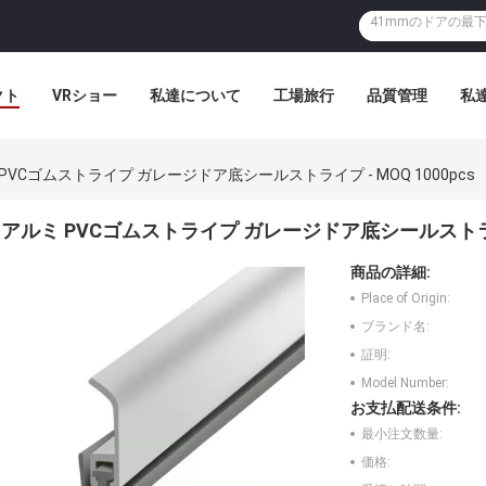
クト
VRショー
私達について
工場旅行
品質管理
私
PVCゴムストライプ ガレージドア底シールストライプ - MOQ 1000pcs
アルミ PVCゴムストライプ ガレージドア底シールストライプ 
商品の詳細:
Place of Origin:
ブランド名:
証明:
Model Number:
お支払配送条件:
最小注文数量:
価格: