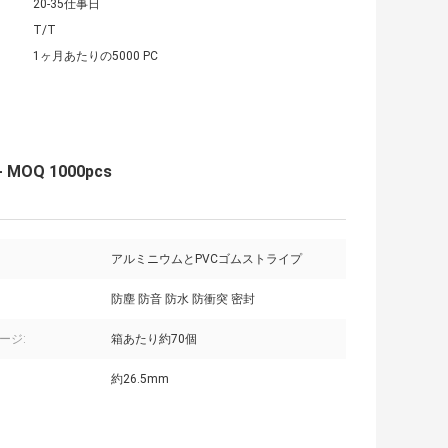
20-35仕事日
T/T
1ヶ月あたりの5000 PC
Q 1000pcs
アルミニウムとPVCゴムストライプ
防塵 防音 防水 防衝突 密封
ージ:
箱あたり約70個
約26.5mm