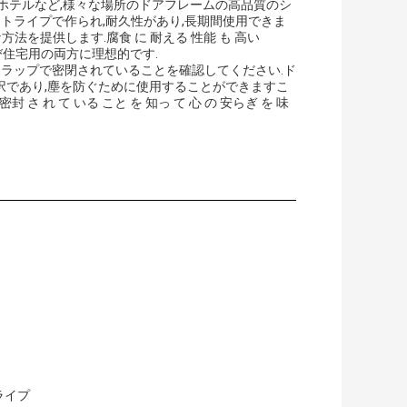
ィス,ホテルなど,様々な場所のドアフレームの高品質のシ
ストライプで作られ,耐久性があり,長期間使用できま
法を提供します.腐食 に 耐える 性能 も 高い
よび住宅用の両方に理想的です.
ストラップで密閉されていることを確認してください.ド
択であり,塵を防ぐために使用することができますこ
密封 さ れ て いる こと を 知っ て 心 の 安らぎ を 味
ライプ