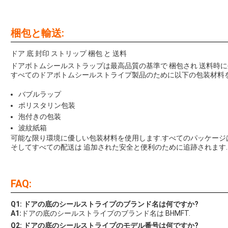
梱包と輸送:
ドア 底 封印 ストリップ 梱包 と 送料
ドアボトムシールストラップは最高品質の基準で 梱包され 送料時に
すべてのドアボトムシールストライプ製品のために以下の包装材料を
バブルラップ
ポリスタリン包装
泡付きの包装
波紋紙箱
可能な限り環境に優しい包装材料を使用します.すべてのパッケージ
そしてすべての配送は 追加された安全と便利のために追跡されます.
FAQ:
Q1: ドアの底のシールストライプのブランド名は何ですか?
A1:
ドアの底のシールストライプのブランド名は BHMFT.
Q2: ドアの底のシールストライプのモデル番号は何ですか?