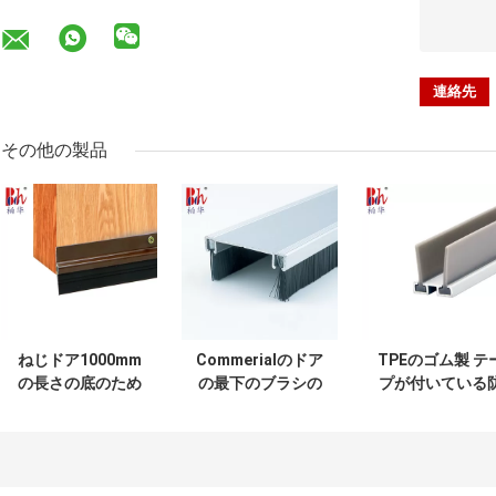
その他の製品
ねじドア1000mm
Commerialのドア
TPEのゴム製 テ
の長さの底のため
の最下のブラシの
プが付いている
の固定アルミニウ
広がり38mmの幅
風のドアの最下
ム ゴム製 ストリッ
のワタリガラス
シールのストリ
プ
RP129F
プのアルミ合金