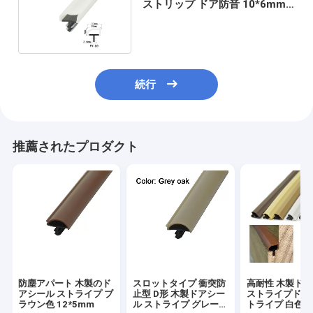
ストリップ ドア防音 10*6mm
を押し出しました
続行
推薦されたプロダクト
防塵アパート 木製のド
スロットタイプ 衝突防
高耐性 木製ド
アシール ストライプ ブ
止型 D形 木製ドアシー
ストライプドア 
ラウン色 12*5mm
ル ストライプ グレーオ
トライプ 白色