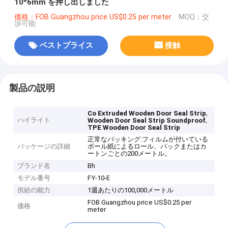
10*6mm を押し出しました
価格：FOB Guangzhou price US$0.25 per meter
MOQ：交
渉可能
ベストプライス
接触
製品の説明
,
Co Extruded Wooden Door Seal Strip
ハイライト
,
Wooden Door Seal Strip Soundproof
TPE Wooden Door Seal Strip
正常なパッキング:フィルムが付いている
パッケージの詳細
ボール紙によるロール、パックまたはカ
ートンごとの200メートル。
ブランド名
Bh
モデル番号
FY-10-E
供給の能力
1週あたりの100,000メートル
FOB Guangzhou price US$0.25 per
価格
meter