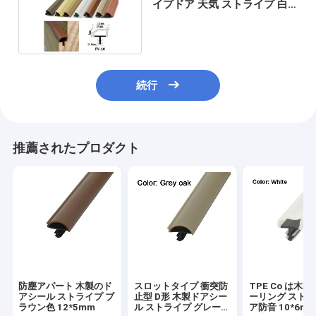
イプドア 天気 ストライプ 白
色 10*6mm
続行
推薦されたプロダクト
防塵アパート 木製のド
スロットタイプ 衝突防
TPE Co は木製
アシール ストライプ ブ
止型 D形 木製ドアシー
ーリング ストリ
ラウン色 12*5mm
ル ストライプ グレーオ
ア防音 10*6m