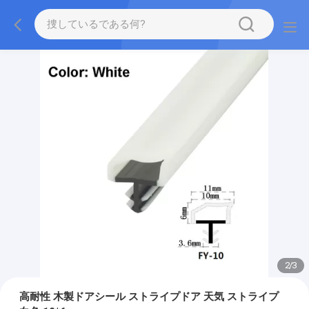
2
/
3
高耐性 木製ドアシール ストライプドア 天気 ストライプ