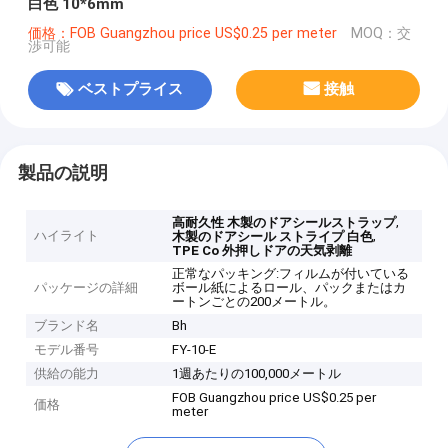
白色 10*6mm
価格：FOB Guangzhou price US$0.25 per meter
MOQ：交
渉可能
ベストプライス
接触
製品の説明
,
高耐久性 木製のドアシールストラップ
ハイライト
,
木製のドアシール ストライプ 白色
TPE Co 外押しドアの天気剥離
正常なパッキング:フィルムが付いている
パッケージの詳細
ボール紙によるロール、パックまたはカ
ートンごとの200メートル。
ブランド名
Bh
モデル番号
FY-10-E
供給の能力
1週あたりの100,000メートル
FOB Guangzhou price US$0.25 per
価格
meter