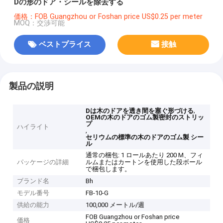
Dの形のドア・シールを除去する
価格：FOB Guangzhou or Foshan price US$0.25 per meter
MOQ：交渉可能
ベストプライス
接触
製品の説明
,
Dは木のドアを透き間を塞ぐ形づける
OEMの木のドアのゴム製密封のストリッ
プ
ハイライト
,
セリウムの標準の木のドアのゴム製 シー
ル
通常の梱包: 1 ロールあたり 200 M、フィ
パッケージの詳細
ルムまたはカートンを使用した段ボール
で梱包します。
ブランド名
Bh
モデル番号
FB-10-G
供給の能力
100,000 メートル/週
FOB Guangzhou or Foshan price
価格