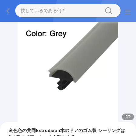
2
/
2
灰色色の共同Extrudsion木のドアのゴム製 シーリングは