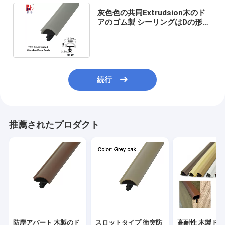
灰色色の共同Extrudsion木のド
アのゴム製 シーリングはDの形の
ドア・シールを除去する
続行
推薦されたプロダクト
防塵アパート 木製のド
スロットタイプ 衝突防
高耐性 木製ド