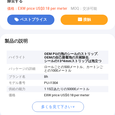
除去する
価格：EXW price US$0.18 per meter
MOQ：交渉可能
ベストプライス
接触
製品の説明
,
OEM PUの泡のシールのストリップ
ハイライト
,
OEMの自己接着泡の天候除去
シールの13*4mmストリップは泡立つ
ロールごとの500メートル、カートンご
パッケージの詳細
との1000メートル
ブランド名
Bh
モデル番号
PU-I1304
供給の能力
1 15日あたりの50000メートル
価格
EXW price US$0.18 per meter
多くを見て下さい