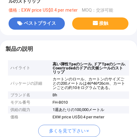
ルのストリップ
価格：EXW price US$0.4 per meter
MOQ：交渉可能
ベストプライス
接触
製品の説明
,
,
高い弾性Tpeのシール
ドアTpeのシール
ハイライト
Coextrudedのドアの天候シールのスト
リップ
カートンのロール、カートンのサイズご
パッケージの詳細
との200メートルは46*46*26cm、カート
ンごとの約10キログラムである。
ブランド名
Bh
モデル番号
FH-B010
供給の能力
1週あたりの100,000メートル
価格
EXW price US$0.4 per meter
多くを見て下さい