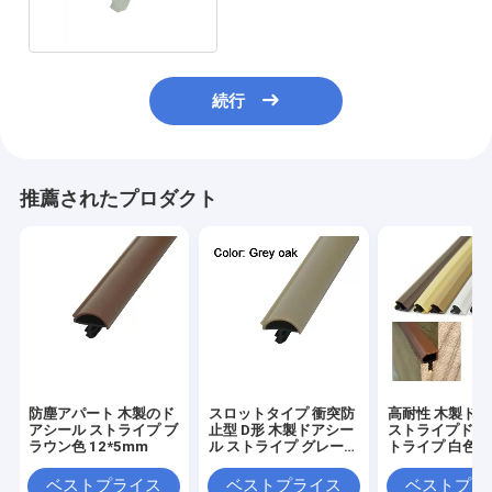
続行
推薦されたプロダクト
防塵アパート 木製のド
スロットタイプ 衝突防
高耐性 木製ド
アシール ストライプ ブ
止型 D形 木製ドアシー
ストライプドア 
ラウン色 12*5mm
ル ストライプ グレーオ
トライプ 白色
ーク色 12*5mm
10*6mm
ベストプライス
ベストプライス
ベストプラ