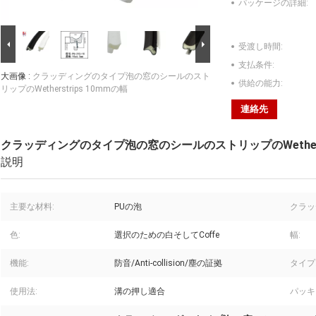
パッケージの詳細:
受渡し時間:
支払条件:
大画像 :
クラッディングのタイプ泡の窓のシールのスト
供給の能力:
リップのWetherstrips 10mmの幅
連絡先
クラッディングのタイプ泡の窓のシールのストリップのWetherst
説明
主要な材料:
PUの泡
クラッ
色:
選択のための白そしてCoffe
幅:
機能:
防音/Anti-collision/塵の証拠
タイプ
使用法:
溝の押し適合
パッキ