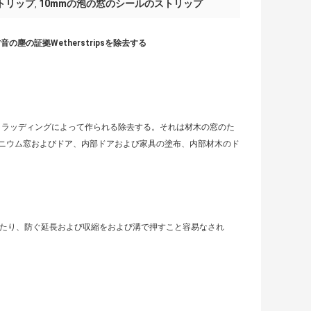
トリップ
10mmの泡の窓のシールのストリップ
,
の証拠Wetherstripsを除去する
クラッディングによって作られる除去する。それは材木の窓のた
ニウム窓およびドア、内部ドアおよび家具の塗布、内部材木のド
ったり、防ぐ延長および収縮をおよび溝で押すこと容易なされ