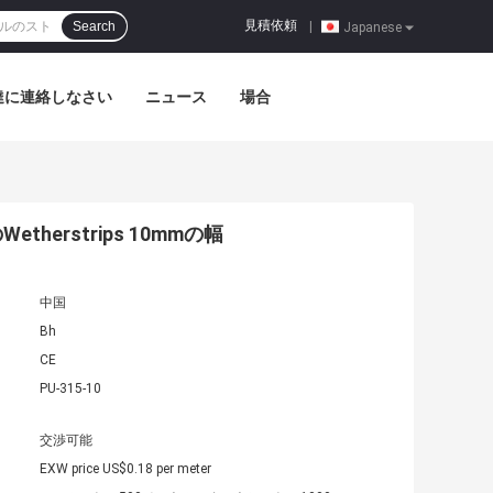
見積依頼
Search
|
Japanese
達に連絡しなさい
ニュース
場合
rstrips 10mmの幅
中国
Bh
CE
PU-315-10
交渉可能
EXW price US$0.18 per meter