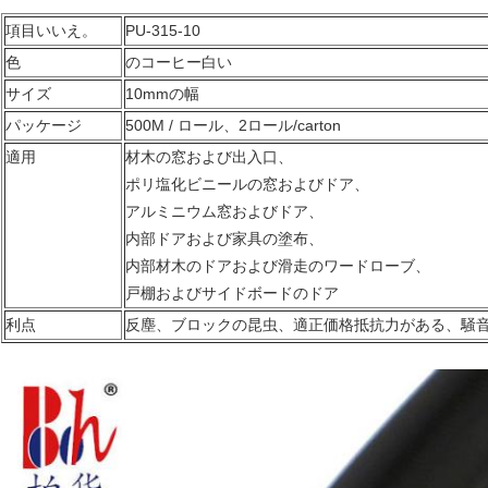
項目いいえ。
PU-315-10
色
のコーヒー白い
サイズ
10mmの幅
パッケージ
500M / ロール、2ロール/carton
適用
材木の窓および出入口、
ポリ塩化ビニールの窓およびドア、
アルミニウム窓およびドア、
内部ドアおよび家具の塗布、
内部材木のドアおよび滑走のワードローブ、
戸棚およびサイドボードのドア
利点
反塵、ブロックの昆虫、適正価格抵抗力がある、騒