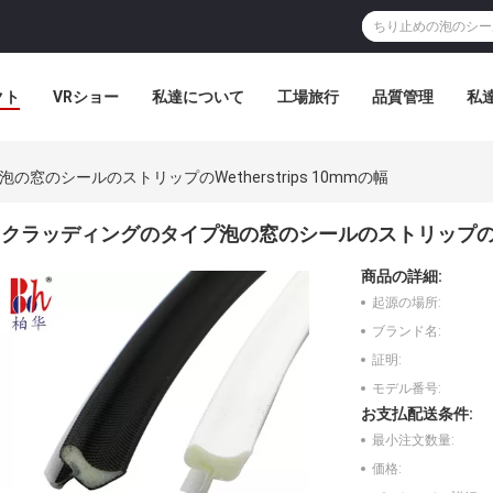
クト
VRショー
私達について
工場旅行
品質管理
私
窓のシールのストリップのWetherstrips 10mmの幅
クラッディングのタイプ泡の窓のシールのストリップのWethe
商品の詳細:
起源の場所:
ブランド名:
証明:
モデル番号:
お支払配送条件:
最小注文数量:
価格: