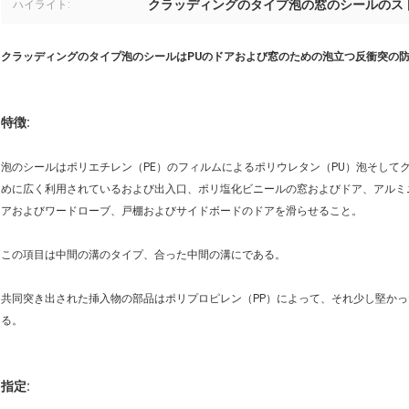
クラッディングのタイプ泡の窓のシールのス
ハイライト:
クラッディングのタイプ泡のシールはPUのドアおよび窓のための泡立つ反衝突の防音の塵
特徴:
泡のシールはポリエチレン（PE）のフィルムによるポリウレタン（PU）泡そして
めに広く利用されているおよび出入口、ポリ塩化ビニールの窓およびドア、アルミ
アおよびワードローブ、戸棚およびサイドボードのドアを滑らせること。
この項目は中間の溝のタイプ、合った中間の溝にである。
共同突き出された挿入物の部品はポリプロピレン（PP）によって、それ少し堅か
る。
指定: