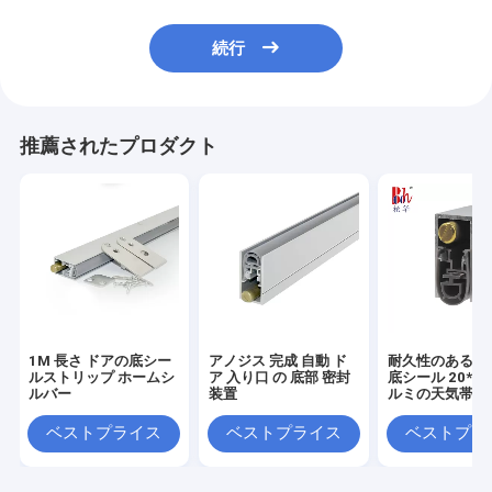
続行
推薦されたプロダクト
1M 長さ ドアの底シー
アノジス 完成 自動 ド
耐久性のある自
ルストリップ ホームシ
ア 入り口 の 底部 密封
底シール 20*3
ルバー
装置
ルミの天気帯
ベストプライス
ベストプライス
ベストプラ