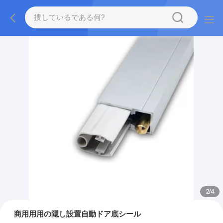
2
/
4
商用用用の隠し設置自動ドア底シール