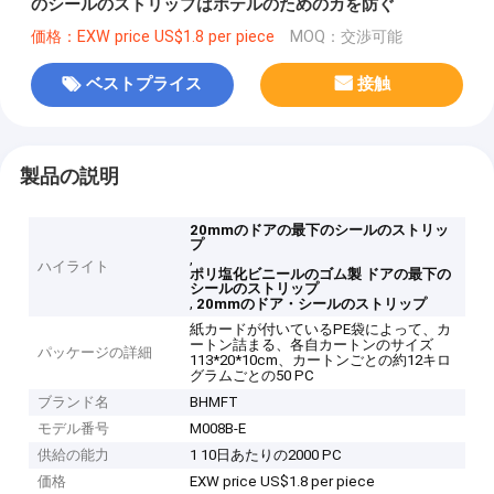
のシールのストリップはホテルのためのカを防ぐ
価格：EXW price US$1.8 per piece
MOQ：交渉可能
ベストプライス
接触
製品の説明
20mmのドアの最下のシールのストリッ
プ
,
ハイライト
ポリ塩化ビニールのゴム製 ドアの最下の
シールのストリップ
,
20mmのドア・シールのストリップ
紙カードが付いているPE袋によって、カ
ートン詰まる、各自カートンのサイズ
パッケージの詳細
113*20*10cm、カートンごとの約12キロ
グラムごとの50 PC
ブランド名
BHMFT
モデル番号
M008B-E
供給の能力
1 10日あたりの2000 PC
価格
EXW price US$1.8 per piece