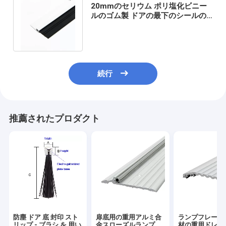
20mmのセリウム ポリ塩化ビニー
ルのゴム製 ドアの最下のシールの
ストリップはホテルのためのカを防
ぐ
続行
推薦されたプロダクト
防塵 ドア 底 封印 スト
扉底用の重用アルミ合
ランプフレーム
リップ - ブラシ を 用い
金スローズルランプ
材の重用ドレッ