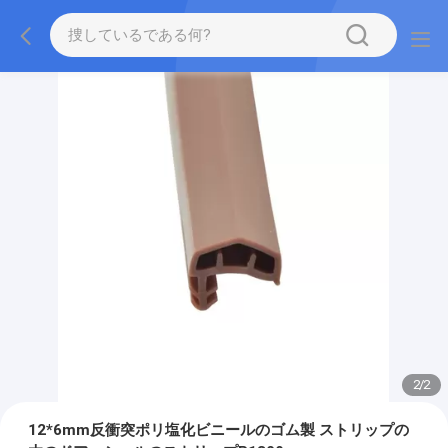
2
/
2
12*6mm反衝突ポリ塩化ビニールのゴム製 ストリップの