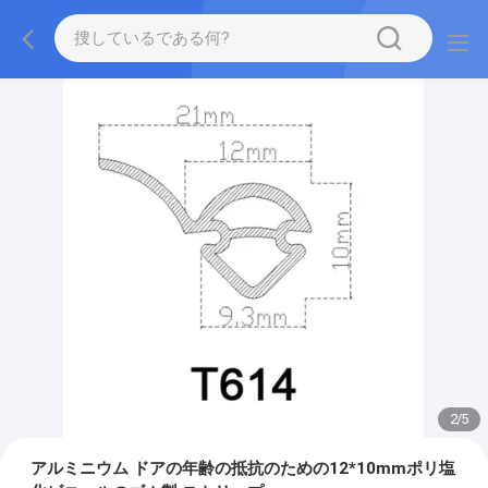
2
/
5
アルミニウム ドアの年齢の抵抗のための12*10mmポリ塩