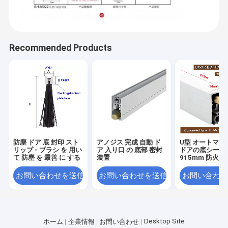
Recommended Products
防塵 ドア 底 封印 スト
アノジス 完成 自動 ド
U型 オートマテ
リップ - ブラシ を 用い
ア 入り口 の 底部 密封
ドアの底シール
て 防塵 を 最善 に する
装置
915mm 防火シ
されたドロップ
シール
お問い合わせを送信
お問い合わせを送信
お問い合わせ
Desktop Site
ホーム
企業情報
お問い合わせ