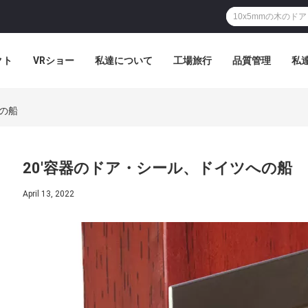
クト
VRショー
私達について
工場旅行
品質管理
私
への船
20'容器のドア・シール、ドイツへの船
April 13, 2022