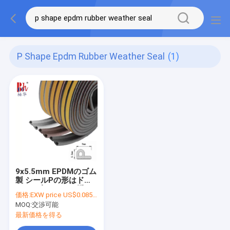
P Shape Epdm Rubber Weather Seal
(1)
9x5.5mm EPDMのゴム
製 シールPの形はドア
および窓のために透き
価格:
EXW price US$0.085 per meter
間を塞ぐ
MOQ:
交渉可能
最新価格を得る