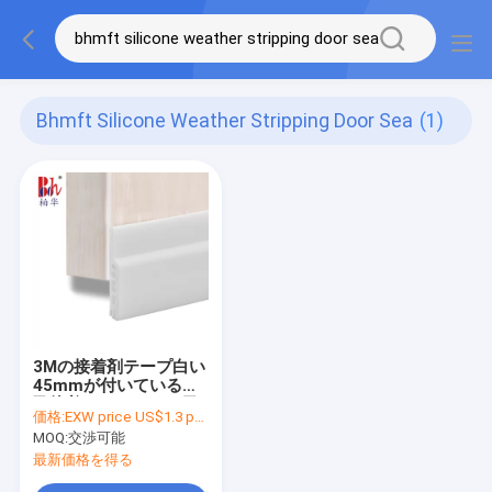
Bhmft Silicone Weather Stripping Door Sea
(1)
3Mの接着剤テープ白い
45mmが付いている自
己接着シリコーンの天
価格:
EXW price US$1.3 per piece
候の除去のドア・シー
MOQ:
交渉可能
ル
最新価格を得る