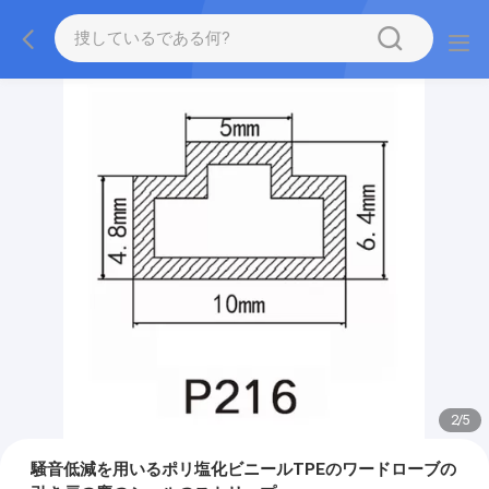
2
/
5
騒音低減を用いるポリ塩化ビニールTPEのワードローブの