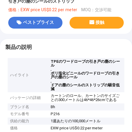
引き戸の塵のシールのストリップ
価格：EXW price US$0.22 per meter
MOQ：交渉可能
ベストプライス
接触
製品の説明
TPEのワードローブの引き戸の塵のシー
ル
,
ポリ塩化ビニールのワードローブの引き
ハイライト
戸の塵のシール
,
ドアの塵のシールのストリップの騒音低
減
カートンのロール、カートンのサイズご
パッケージの詳細
との300メートルは46*46*26cmである
ブランド名
Bh
モデル番号
P216
供給の能力
1週あたりの100,000メートル
価格
EXW price US$0.22 per meter