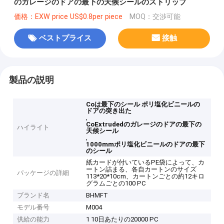
のガレージのドアの最下の天候シールのストリップ
価格：EXW price US$0.8per piece
MOQ：交渉可能
ベストプライス
接触
製品の説明
Coは最下のシール ポリ塩化ビニールの
ドアの突き出た
,
CoExtrudedのガレージのドアの最下の
ハイライト
天候シール
,
1000mmポリ塩化ビニールのドアの最下
のシール
紙カードが付いているPE袋によって、カ
ートン詰まる、各自カートンのサイズ
パッケージの詳細
113*20*10cm、カートンごとの約12キロ
グラムごとの100 PC
ブランド名
BHMFT
モデル番号
M004
供給の能力
1 10日あたりの20000 PC