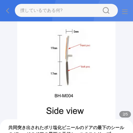
2
/
5
共同突き出されたポリ塩化ビニールのドアの最下のシール