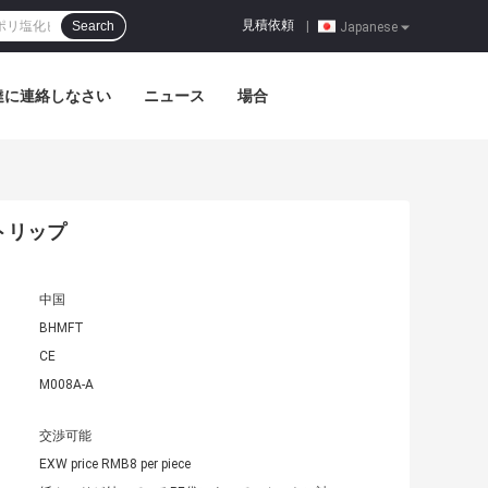
見積依頼
Search
|
Japanese
達に連絡しなさい
ニュース
場合
トリップ
中国
BHMFT
CE
M008A-A
交渉可能
EXW price RMB8 per piece