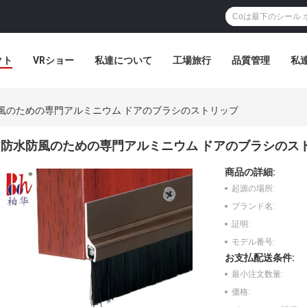
クト
VRショー
私達について
工場旅行
品質管理
私
風のための専門アルミニウム ドアのブラシのストリップ
防水防風のための専門アルミニウム ドアのブラシのス
商品の詳細:
起源の場所:
ブランド名:
証明:
モデル番号:
お支払配送条件:
最小注文数量:
価格: