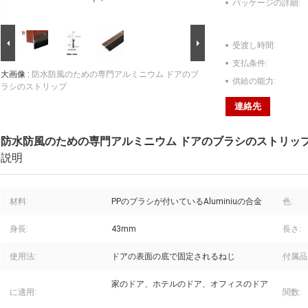
パッケージの詳細:
受渡し時間:
支払条件:
大画像 :
防水防風のための専門アルミニウム ドアのブ
供給の能力:
ラシのストリップ
連絡先
防水防風のための専門アルミニウム ドアのブラシのストリッ
説明
材料:
PPのブラシが付いているAluminiuの合金
色:
身長:
43mm
長さ:
使用法:
ドアの表面の底で固定されるねじ
付属品
家のドア、ホテルのドア、オフィスのドア
に適用:
関数: