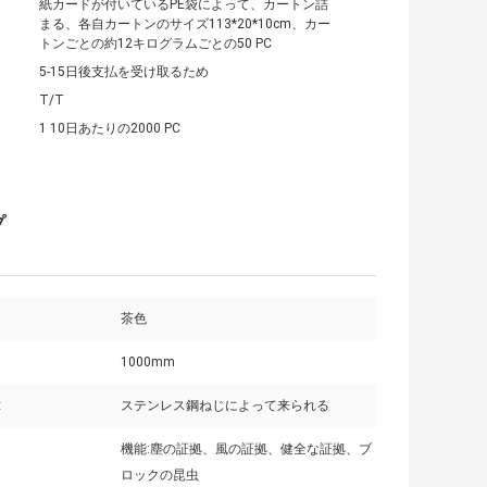
紙カードが付いているPE袋によって、カートン詰
まる、各自カートンのサイズ113*20*10cm、カー
トンごとの約12キログラムごとの50 PC
5-15日後支払を受け取るため
T/T
1 10日あたりの2000 PC
プ
茶色
1000mm
:
ステンレス鋼ねじによって来られる
機能:塵の証拠、風の証拠、健全な証拠、ブ
ロックの昆虫