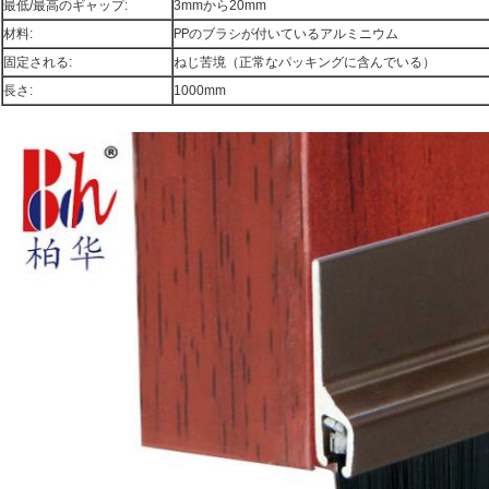
最低/最高のギャップ:
3mmから20mm
材料:
PPのブラシが付いているアルミニウム
固定される:
ねじ苦境（正常なパッキングに含んでいる）
長さ:
1000mm