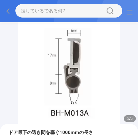
2
/
5
ドア最下の透き間を塞ぐ1000mmの長さ