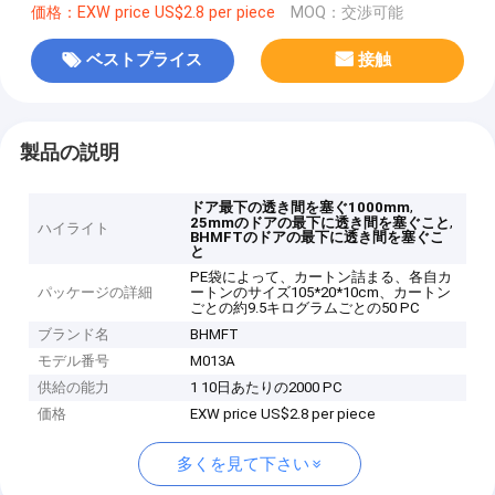
価格：EXW price US$2.8 per piece
MOQ：交渉可能
ベストプライス
接触
製品の説明
,
ドア最下の透き間を塞ぐ1000mm
,
25mmのドアの最下に透き間を塞ぐこと
ハイライト
BHMFTのドアの最下に透き間を塞ぐこ
と
PE袋によって、カートン詰まる、各自カ
パッケージの詳細
ートンのサイズ105*20*10cm、カートン
ごとの約9.5キログラムごとの50 PC
ブランド名
BHMFT
モデル番号
M013A
供給の能力
1 10日あたりの2000 PC
価格
EXW price US$2.8 per piece
多くを見て下さい