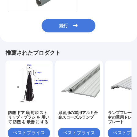
続行
推薦されたプロダクト
防塵 ドア 底 封印 スト
扉底用の重用アルミ合
ランプフレーム
リップ - ブラシ を 用い
金スローズルランプ
材の重用ドレッ
て 防塵 を 最善 に する
プレート
ベストプライス
ベストプライス
ベストプラ