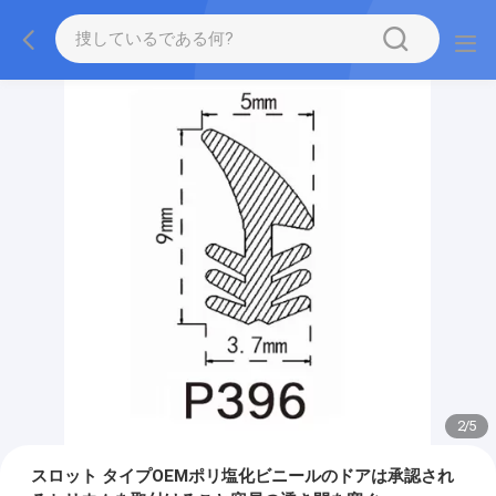
2
/
5
スロット タイプOEMポリ塩化ビニールのドアは承認され