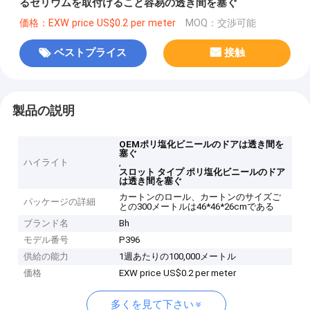
るセリウムを取付けること容易の透き間を塞ぐ
価格：EXW price US$0.2 per meter
MOQ：交渉可能
ベストプライス
接触
製品の説明
OEMポリ塩化ビニールのドアは透き間を
塞ぐ
ハイライト
,
スロット タイプ ポリ塩化ビニールのドア
は透き間を塞ぐ
カートンのロール、カートンのサイズご
パッケージの詳細
との300メートルは46*46*26cmである
ブランド名
Bh
モデル番号
P396
供給の能力
1週あたりの100,000メートル
価格
EXW price US$0.2 per meter
多くを見て下さい